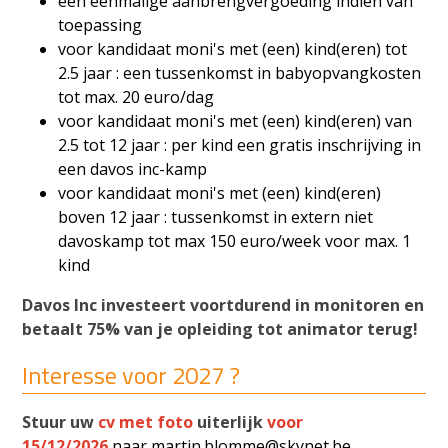
een éénmalige aanbrengvergoeding indien van
toepassing
voor kandidaat moni's met (een) kind(eren) tot
2.5 jaar : een tussenkomst in babyopvangkosten
tot max. 20 euro/dag
voor kandidaat moni's met (een) kind(eren) van
2.5 tot 12 jaar : per kind een gratis inschrijving in
een davos inc-kamp
voor kandidaat moni's met (een) kind(eren)
boven 12 jaar : tussenkomst in extern niet
davoskamp tot max 150 euro/week voor max. 1
kind
Davos Inc investeert voortdurend in monitoren en
betaalt 75% van je opleiding tot animator terug!
Interesse voor 2027 ?
Stuur uw
cv met foto
uiterlijk
voor
15/12/2026
naar
martin.blomme@skynet.be