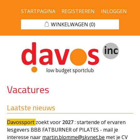
STARTPAGINA
REGISTREREN
INLOGGEN
WINKELWAGEN
(0)
Vacatures
Laatste nieuws
Davossport
zoekt voor
2027
: startende of ervaren
lesgevers BBB FATBURNER of PILATES - mail je
interesse naar
martin.blomme@skynet.be
met je CV